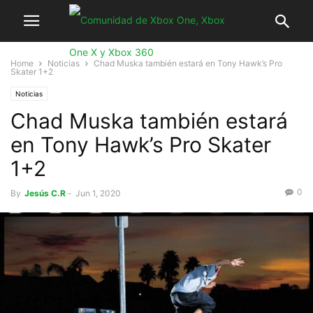
Home
Noticias
Chad Muska también estará en Tony Hawk’s Pro
Skater 1+2
Noticias
Chad Muska también estará
en Tony Hawk’s Pro Skater
1+2
0
By
Jesús C.R
-
Jun 1, 2020