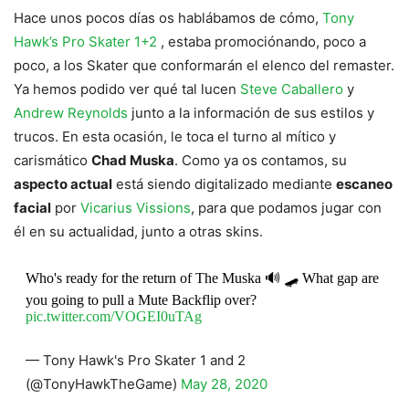
Hace unos pocos días os hablábamos de cómo,
Tony
Hawk’s Pro Skater 1+2
, estaba promociónando, poco a
poco, a los Skater que conformarán el elenco del remaster.
Ya hemos podido ver qué tal lucen
Steve Caballero
y
Andrew Reynolds
junto a la información de sus estilos y
trucos. En esta ocasión, le toca el turno al mítico y
carismático
Chad Muska
. Como ya os contamos, su
aspecto actual
está siendo digitalizado mediante
escaneo
facial
por
Vicarius Vissions
, para que podamos jugar con
él en su actualidad, junto a otras skins.
Who's ready for the return of The Muska 🔊 🛹 What gap are
you going to pull a Mute Backflip over?
pic.twitter.com/VOGEI0uTAg
— Tony Hawk's Pro Skater 1 and 2
(@TonyHawkTheGame)
May 28, 2020