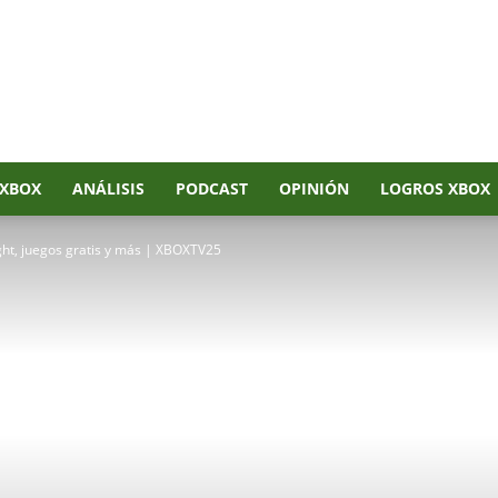
XBOX
ANÁLISIS
PODCAST
OPINIÓN
LOGROS XBOX
ght, juegos gratis y más | XBOXTV25