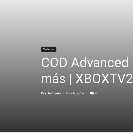
Noticias
COD Advanced Wa
más | XBOXTV
Por
Antonio
-
May 6, 2014
0