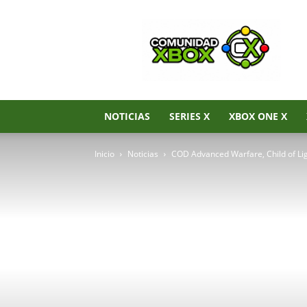
Noticias
de
Xbox
Series
X|S,
Xbox
One
NOTICIAS
SERIES X
XBOX ONE X
y
Xbox
Inicio
Noticias
COD Advanced Warfare, Child of Li
360
–
Comunidad
Xbox