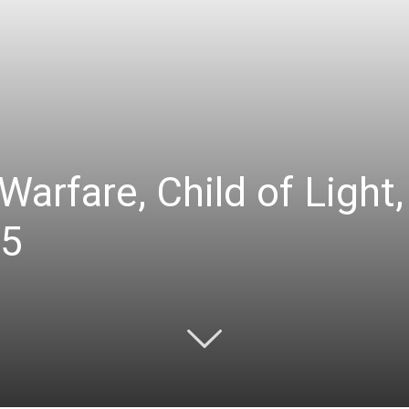
rfare, Child of Light, 
25