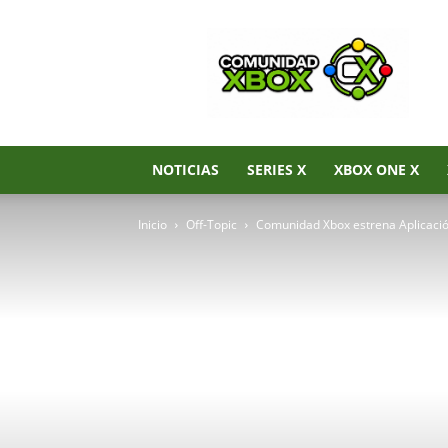
Noticias
de
Xbox
Series
X|S,
Xbox
One
NOTICIAS
SERIES X
XBOX ONE X
y
Xbox
Inicio
Off-Topic
Comunidad Xbox estrena Aplicaci
360
–
Comunidad
Xbox