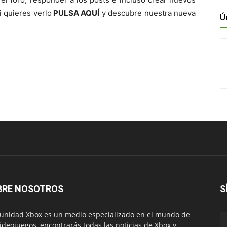
i quieres verlo
PULSA AQUÍ
y descubre nuestra nueva
Ú
BRE NOSOTROS
S
nidad Xbox es un medio especializado en el mundo de
videojuegos, encontrarás todas las noticias de Xbox y