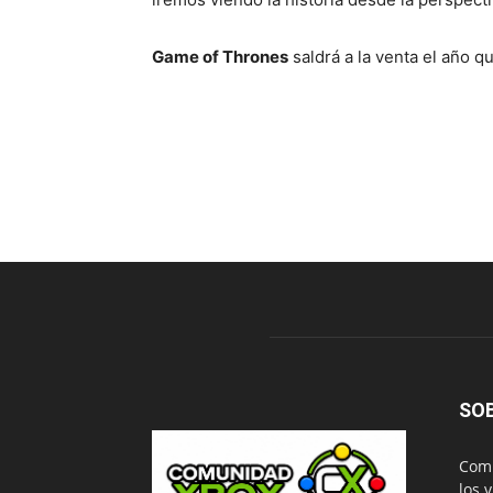
Game of Thrones
saldrá a la venta el año q
SO
Comu
los 