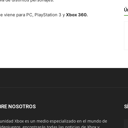
Ú
ue viene para PC, PlayStation 3 y
Xbox 360.
BRE NOSOTROS
S
nidad Xbox es un medio especializado en el mundo de
videojuegos, encontrarás todas las noticias de Xbox y