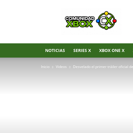
Noticias
de
Xbox
Series
X|S,
Xbox
One
NOTICIAS
SERIES X
XBOX ONE X
y
Xbox
Inicio
Videos
Desvelado el primer tráiler oficial 
360
–
Comunidad
Xbox