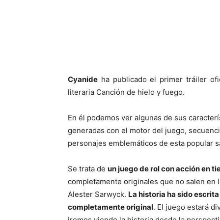
Cuota
Cyanide
ha publicado el primer tráiler of
literaria Canción de hielo y fuego.
En él podemos ver algunas de sus caracterí
generadas con el motor del juego, secuencia
personajes emblemáticos de esta popular sa
Se trata de
un juego de rol con acción en t
completamente originales que no salen en los
Alester Sarwyck.
La historia ha sido escrita
completamente original
. El juego estará di
iremos viendo la historia desde la perspecti