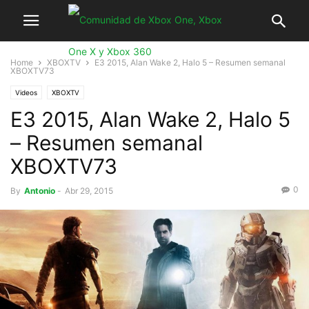
Home
XBOXTV
E3 2015, Alan Wake 2, Halo 5 – Resumen semanal
XBOXTV73
Videos
XBOXTV
E3 2015, Alan Wake 2, Halo 5
– Resumen semanal
XBOXTV73
0
By
Antonio
-
Abr 29, 2015