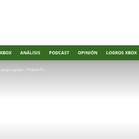
XBOX
ANÁLISIS
PODCAST
OPINIÓN
LOGROS XBOX
uegos gratis – Pinball FX...