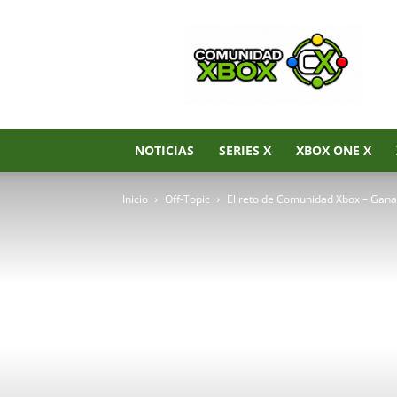
Noticias
de
Xbox
Series
X|S,
Xbox
One
NOTICIAS
SERIES X
XBOX ONE X
y
Xbox
Inicio
Off-Topic
El reto de Comunidad Xbox – Gana j
360
–
Comunidad
Xbox