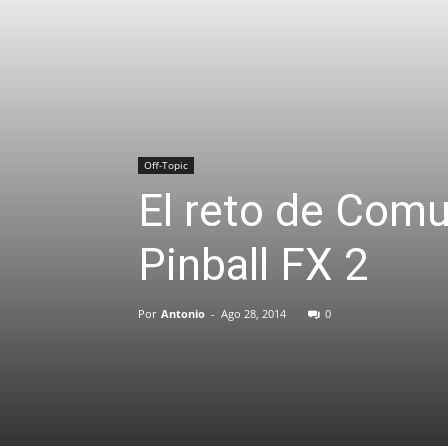
Off-Topic
El reto de Comu
Pinball FX 2
Por
Antonio
-
Ago 28, 2014
0