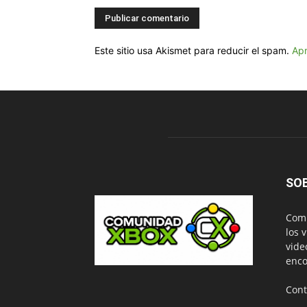
Este sitio usa Akismet para reducir el spam.
Apr
SO
Comu
los 
vide
enco
Cont