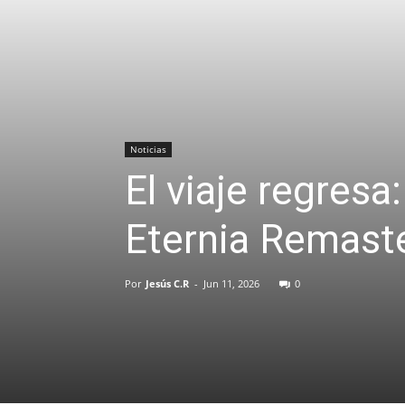
Noticias
El viaje regres
Eternia Remast
Por
Jesús C.R
-
Jun 11, 2026
0