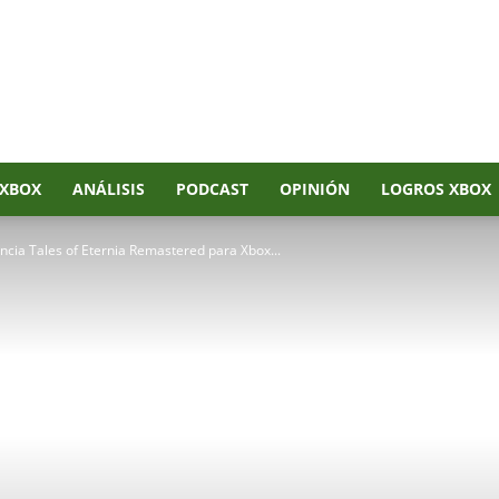
XBOX
ANÁLISIS
PODCAST
OPINIÓN
LOGROS XBOX
ncia Tales of Eternia Remastered para Xbox...