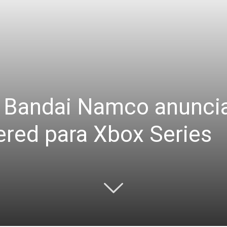
a: Bandai Namco anuncia
ered para Xbox Series