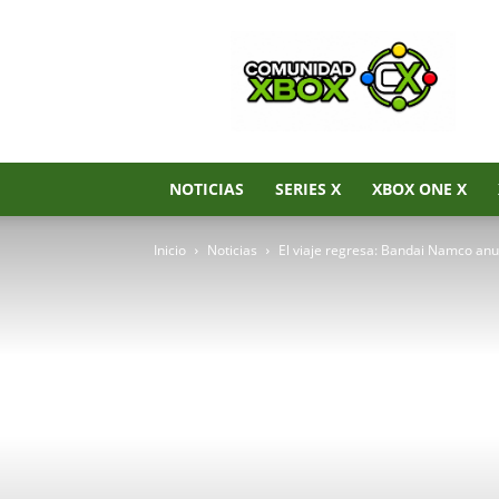
Noticias
de
Xbox
Series
X|S,
Xbox
One
NOTICIAS
SERIES X
XBOX ONE X
y
Xbox
Inicio
Noticias
El viaje regresa: Bandai Namco anu
360
–
Comunidad
Xbox