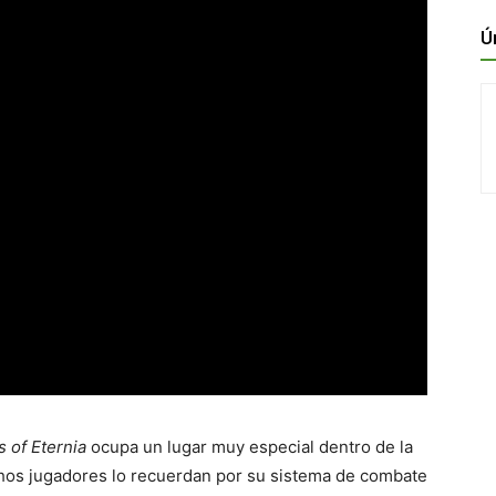
Ú
s of Eternia
ocupa un lugar muy especial dentro de la
hos jugadores lo recuerdan por su sistema de combate