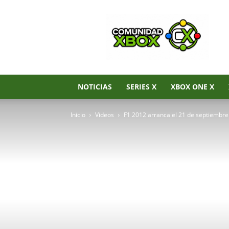
Noticias
de
Xbox
Series
X|S,
Xbox
One
NOTICIAS
SERIES X
XBOX ONE X
y
Xbox
Inicio
Videos
F1 2012 arranca el 21 de septiembre
360
–
Comunidad
Xbox