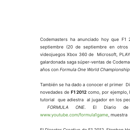
Cuota
Codemasters ha anunciado hoy que F1 2
septiembre (20 de septiembre en otros t
videojuegos Xbox 360 de Microsoft, PLAY
galardonada saga súper-ventas de Codemas
aňos con
Formula One World Championship
También se ha dado a conocer el primer Dia
novedades de
F1 2012
como, por ejemplo, 
tutorial que adiestra al jugador en los p
FORMULA ONE
. El Diario de 
www.youtube.com/formula1game
, muestra 
El Director Creativo de F1 2012, Stephen 