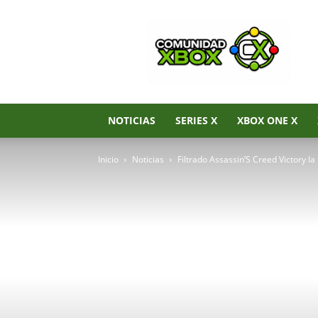
Noticias
de
Xbox
Series
X|S,
Xbox
One
NOTICIAS
SERIES X
XBOX ONE X
y
Xbox
Inicio
Noticias
Filtrado Assassin’S Creed Victory l
360
–
Comunidad
Xbox