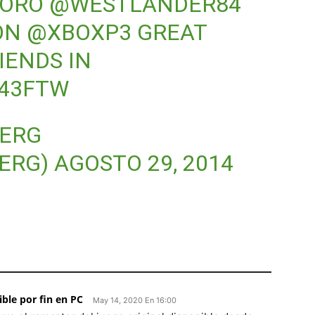
ORO
@WESTLANDER84
ON
@XBOXP3
GREAT
IENDS IN
343FTW
ERG
ERG)
AGOSTO 29, 2014
ible por fin en PC
May 14, 2020 En 16:00