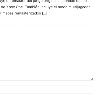
uye el remaster del juego original disponible desde
n de Xbox One. También incluye el modo multijugador
y 7 mapas remasterizados […]