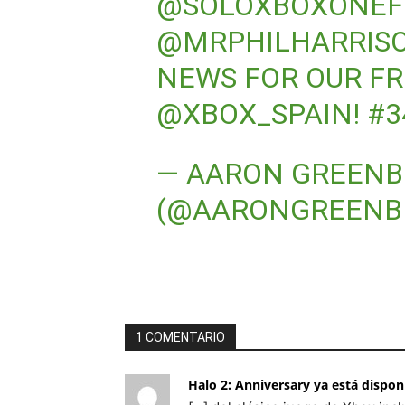
@SOLOXBOXONEF
@MRPHILHARRIS
NEWS FOR OUR FR
@XBOX_SPAIN
! #
— AARON GREENB
(@AARONGREENB
1 COMENTARIO
Halo 2: Anniversary ya está dispon