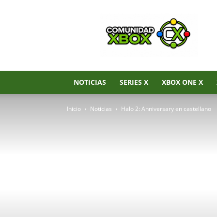
Noticias
de
Xbox
Series
X|S,
Xbox
One
NOTICIAS
SERIES X
XBOX ONE X
y
Xbox
Inicio
Noticias
Halo 2: Anniversary en castellano
360
–
Comunidad
Xbox