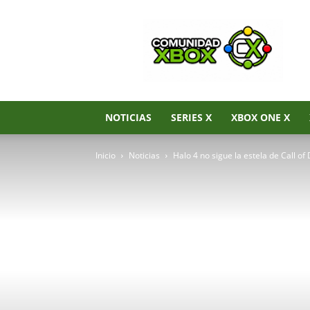
Noticias
de
Xbox
Series
X|S,
Xbox
One
NOTICIAS
SERIES X
XBOX ONE X
y
Xbox
Inicio
Noticias
Halo 4 no sigue la estela de Call of
360
–
Comunidad
Xbox