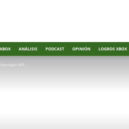
XBOX
ANÁLISIS
PODCAST
OPINIÓN
LOGROS XBOX
 Duty según 343...