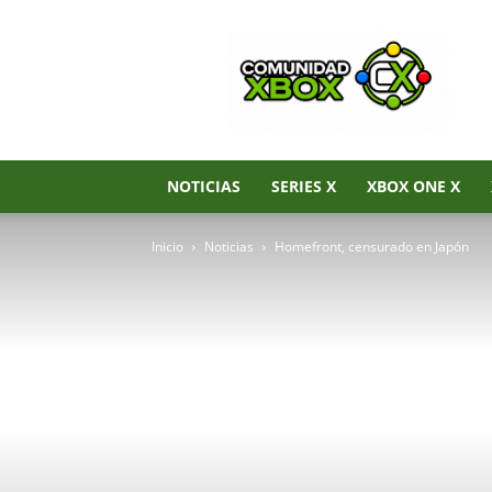
Noticias
de
Xbox
Series
X|S,
Xbox
One
NOTICIAS
SERIES X
XBOX ONE X
y
Xbox
Inicio
Noticias
Homefront, censurado en Japón
360
–
Comunidad
Xbox