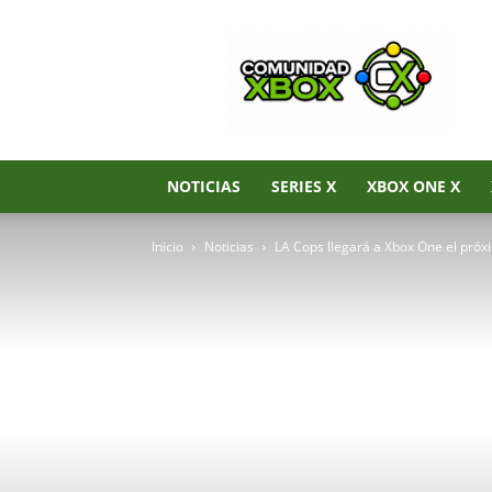
Noticias
de
Xbox
Series
X|S,
Xbox
One
NOTICIAS
SERIES X
XBOX ONE X
y
Xbox
Inicio
Noticias
LA Cops llegará a Xbox One el pró
360
–
Comunidad
Xbox