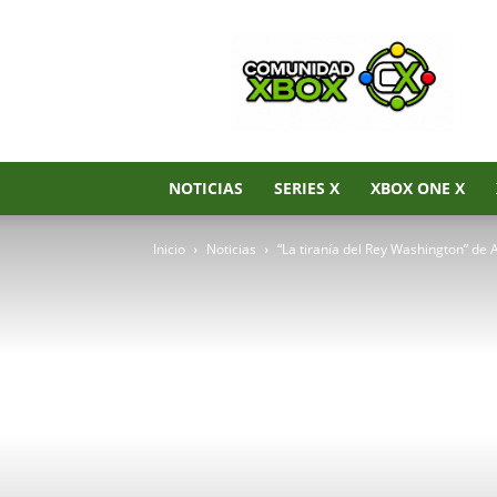
Noticias
de
Xbox
Series
X|S,
Xbox
One
NOTICIAS
SERIES X
XBOX ONE X
y
Xbox
Inicio
Noticias
“La tiranía del Rey Washington” de A
360
–
Comunidad
Xbox