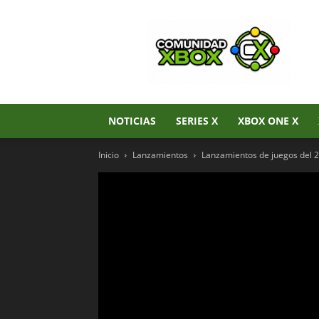
Noticias
de
Xbox
Series
X|S,
Xbox
One
NOTICIAS
SERIES X
XBOX ONE X
y
Xbox
Inicio
Lanzamientos
Lanzamientos de juegos del 2
360
–
Comunidad
Xbox