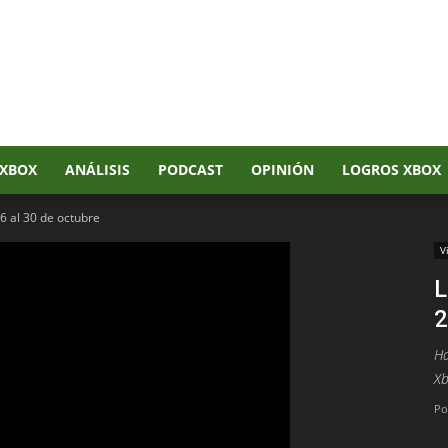
XBOX
ANÁLISIS
PODCAST
OPINIÓN
LOGROS XBOX
6 al 30 de octubre
V
L
2
Ha
X
Po