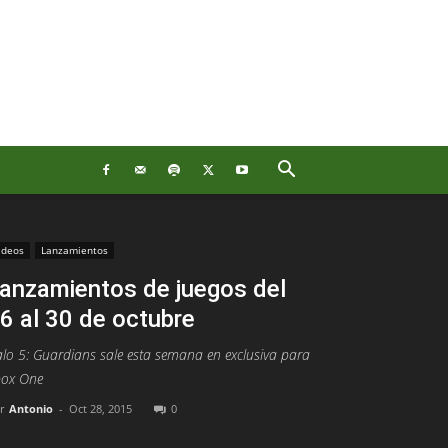
ideos
Lanzamientos
anzamientos de juegos del
6 al 30 de octubre
lo 5: Guardians sale esta semana en exclusiva para
box One
r
Antonio
-
Oct 28, 2015
0