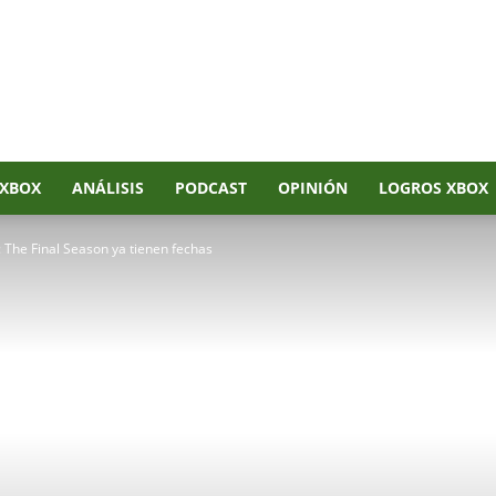
XBOX
ANÁLISIS
PODCAST
OPINIÓN
LOGROS XBOX
 The Final Season ya tienen fechas