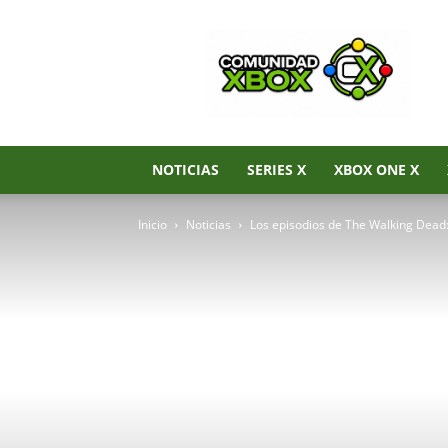
Noticias
de
Xbox
Series
X|S,
Xbox
One
NOTICIAS
SERIES X
XBOX ONE X
y
Xbox
Inicio
Noticias
Los episodios de The Walking Dead:
360
–
Comunidad
Xbox