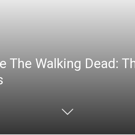
e The Walking Dead: T
s