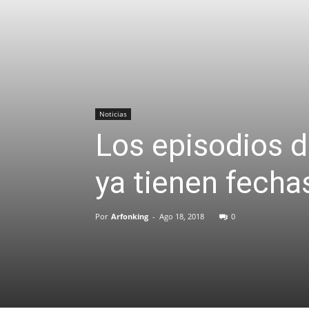
Noticias
Los episodios d
ya tienen fecha
Por
Arfonking
-
Ago 18, 2018
0