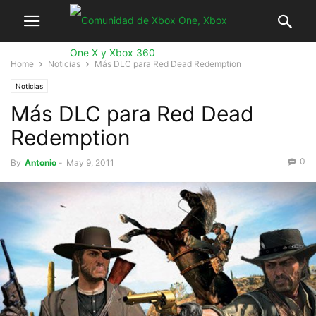
Home
Noticias
Más DLC para Red Dead Redemption
Noticias
Más DLC para Red Dead
Redemption
0
By
Antonio
-
May 9, 2011