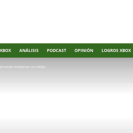
XBOX
ANÁLISIS
PODCAST
OPINIÓN
LOGROS XBOX
almente mediante un tráiler