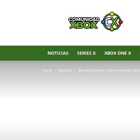
Noticias
de
Xbox
Series
X|S,
Xbox
One
NOTICIAS
SERIES X
XBOX ONE X
y
Xbox
Inicio
Noticias
Mortal Kombat X es anunciado ofici
360
–
Comunidad
Xbox