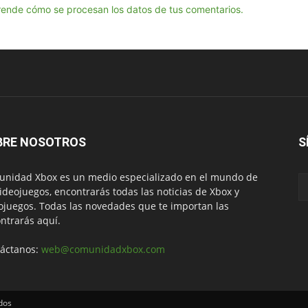
ende cómo se procesan los datos de tus comentarios.
BRE NOSOTROS
S
nidad Xbox es un medio especializado en el mundo de
videojuegos, encontrarás todas las noticias de Xbox y
ojuegos. Todas las novedades que te importan las
ntrarás aquí.
áctanos:
web@comunidadxbox.com
dos