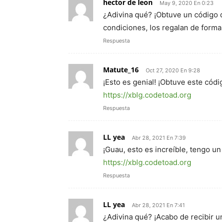
hector de leon
May 9, 2020 En 0:23
¿Adivina qué? ¡Obtuve un código 
condiciones, los regalan de forma
Respuesta
Matute_16
Oct 27, 2020 En 9:28
¡Esto es genial! ¡Obtuve este cód
https://xblg.codetoad.org
Respuesta
LL yea
Abr 28, 2021 En 7:39
¡Guau, esto es increíble, tengo un
https://xblg.codetoad.org
Respuesta
LL yea
Abr 28, 2021 En 7:41
¿Adivina qué? ¡Acabo de recibir u