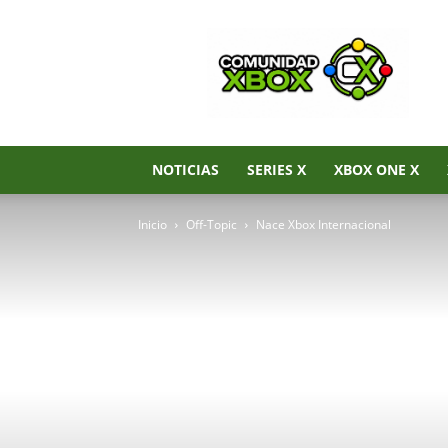
Noticias
de
Xbox
Series
X|S,
Xbox
One
NOTICIAS
SERIES X
XBOX ONE X
y
Xbox
Inicio
Off-Topic
Nace Xbox Internacional
360
–
Comunidad
Xbox