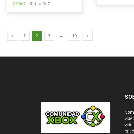
E3 2017
JUN 14, 2017
...
1
2
3
10
SO
Comu
vide
vide
enco