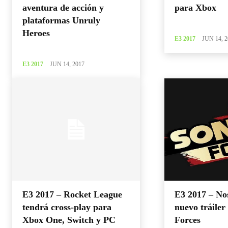
aventura de acción y
para Xbox
plataformas Unruly
Heroes
E3 2017
JUN 14, 2
E3 2017
JUN 14, 2017
E3 2017 – Rocket League
E3 2017 – No
tendrá cross-play para
nuevo tráiler
Xbox One, Switch y PC
Forces