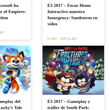
crosoft ha
E3 2017 – Focus Home
e of Empires:
Interactive muestra
ition
Insurgency: Sandstorm en
vídeo
017
E3 2017
JUN 14, 2017
meplay del
E3 2017 – Gameplay y
Lucky’s Tale
tráiler de South Park: