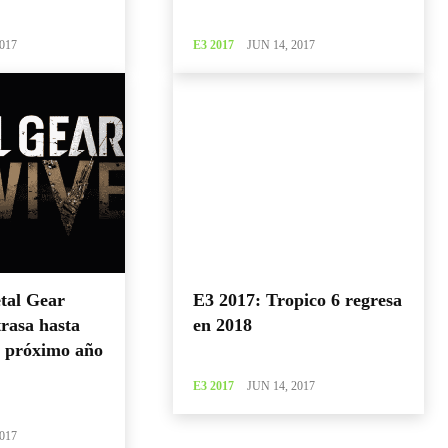
017
E3 2017
JUN 14, 2017
tal Gear
E3 2017: Tropico 6 regresa
trasa hasta
en 2018
l próximo año
E3 2017
JUN 14, 2017
017