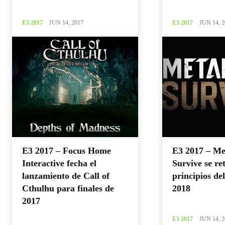
E3 2017
JUN 14, 2017
E3 2017
JUN 14, 2
E3 2017 – Focus Home
E3 2017 – Me
Interactive fecha el
Survive se re
lanzamiento de Call of
principios de
Cthulhu para finales de
2018
2017
E3 2017
JUN 14, 2