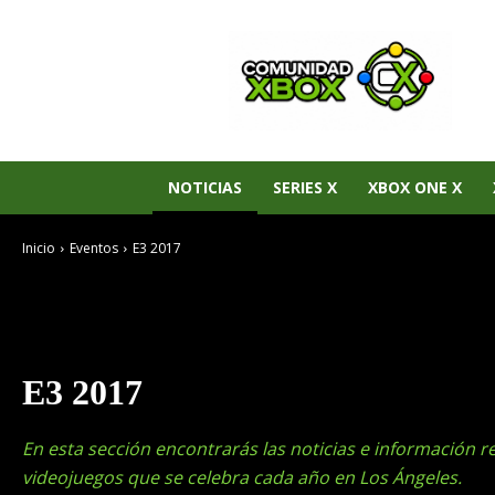
Noticias
de
Xbox
Series
X|S,
Xbox
One
NOTICIAS
SERIES X
XBOX ONE X
y
Xbox
Inicio
Eventos
E3 2017
360
–
Comunidad
Xbox
E3 2017
En esta sección encontrarás las noticias e información r
videojuegos que se celebra cada año en Los Ángeles.