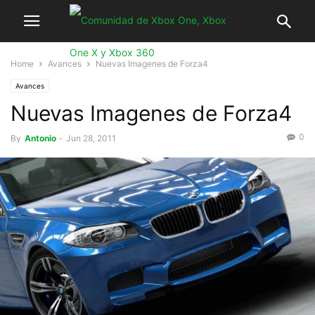
Home
Avances
Nuevas Imagenes de Forza4
Avances
Nuevas Imagenes de Forza4
0
By
Antonio
-
Jun 28, 2011