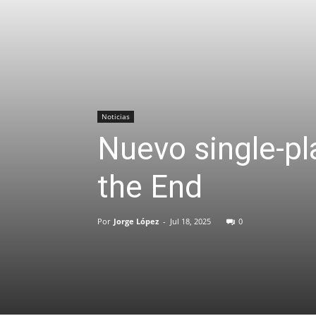
Noticias
Nuevo single-pl
the End
Por
Jorge López
-
Jul 18, 2025
0