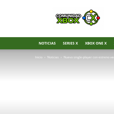
Noticias
de
Xbox
Series
X|S,
Xbox
One
NOTICIAS
SERIES X
XBOX ONE X
y
Xbox
Inicio
Noticias
Nuevo single-player con estreno ve
360
–
Comunidad
Xbox