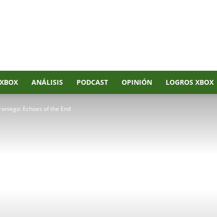
XBOX
ANÁLISIS
PODCAST
OPINIÓN
LOGROS XBOX
raniego: Echoes of the End