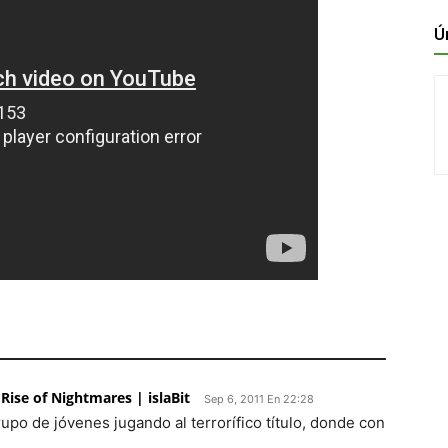
Ú
Rise of Nightmares | islaBit
Sep 6, 2011 En 22:28
rupo de jóvenes jugando al terrorífico título, donde con