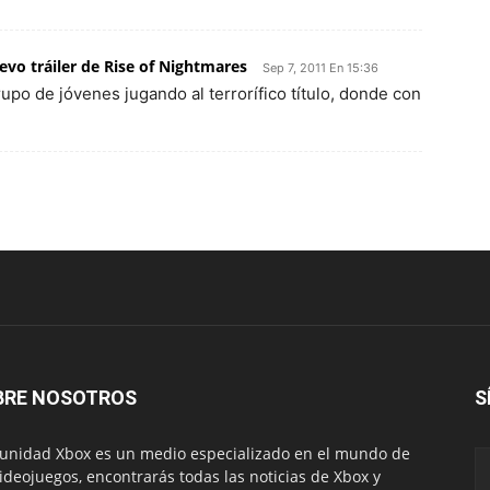
vo tráiler de Rise of Nightmares
Sep 7, 2011 En 15:36
rupo de jóvenes jugando al terrorífico título, donde con
BRE NOSOTROS
S
nidad Xbox es un medio especializado en el mundo de
videojuegos, encontrarás todas las noticias de Xbox y