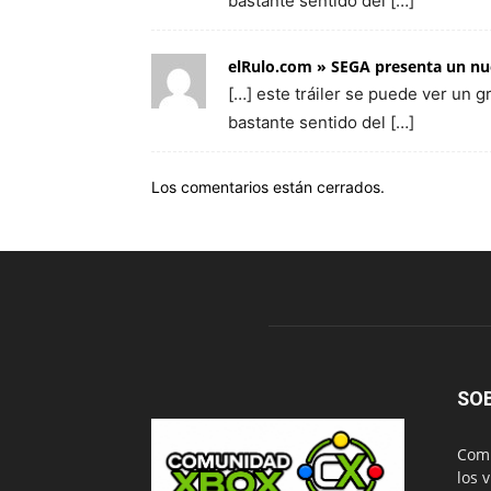
bastante sentido del […]
elRulo.com » SEGA presenta un nue
[…] este tráiler se puede ver un g
bastante sentido del […]
Los comentarios están cerrados.
SO
Comu
los 