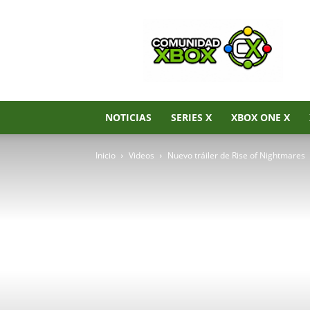
Noticias
de
Xbox
Series
X|S,
Xbox
One
NOTICIAS
SERIES X
XBOX ONE X
y
Xbox
Inicio
Videos
Nuevo tráiler de Rise of Nightmares
360
–
Comunidad
Xbox