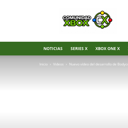
Noticias
de
Xbox
Series
X|S,
Xbox
One
NOTICIAS
SERIES X
XBOX ONE X
y
Xbox
Inicio
Videos
Nuevo vídeo del desarrollo de Bodyc
360
–
Comunidad
Xbox