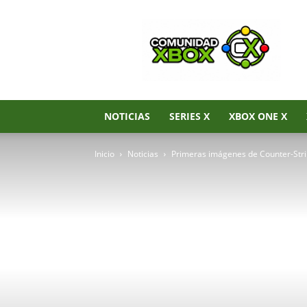
Noticias
de
Xbox
Series
X|S,
Xbox
One
NOTICIAS
SERIES X
XBOX ONE X
y
Xbox
Inicio
Noticias
Primeras imágenes de Counter-Strik
360
–
Comunidad
Xbox