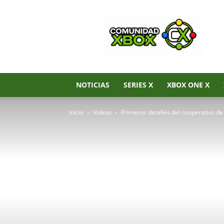
Noticias
de
Xbox
Series
X|S,
Xbox
One
NOTICIAS
SERIES X
XBOX ONE X
y
Xbox
Inicio
Videos
Primeros detalles del cooperativo de 
360
–
Comunidad
Xbox