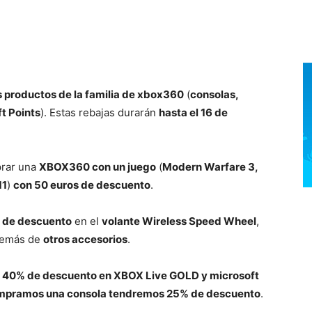
 productos de la familia de xbox360
(
consolas,
t Points
). Estas rebajas durarán
hasta el 16 de
prar una
XBOX360 con un juego
(
Modern Warfare 3,
11
)
con 50 euros de descuento
.
 de descuento
en el
volante Wireless Speed Wheel
,
demás de
otros accesorios
.
e
40% de descuento en XBOX Live GOLD y microsoft
ompramos una consola tendremos 25% de descuento
.