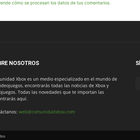
ende cómo se procesan los datos de tus comentarios.
BRE NOSOTROS
S
nidad Xbox es un medio especializado en el mundo de
videojuegos, encontrarás todas las noticias de Xbox y
ojuegos. Todas las novedades que te importan las
ntrarás aquí.
áctanos:
web@comunidadxbox.com
dos