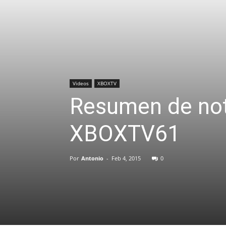
Videos
XBOXTV
Resumen de not
XBOXTV61
Por
Antonio
-
Feb 4, 2015
0