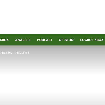
XBOX
ANÁLISIS
PODCAST
OPINIÓN
LOGROS XBOX
y Xbox 360 | XBOXTV61