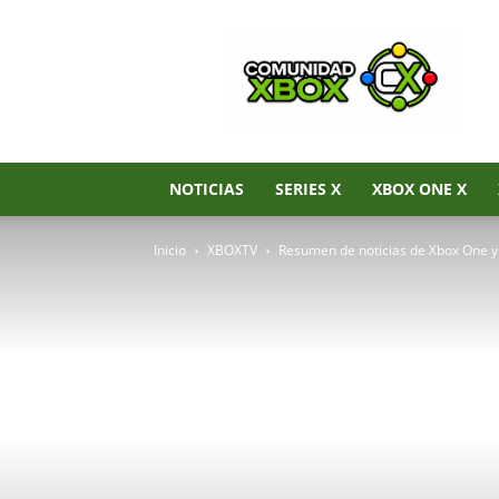
Noticias
de
Xbox
Series
X|S,
Xbox
One
NOTICIAS
SERIES X
XBOX ONE X
y
Xbox
Inicio
XBOXTV
Resumen de noticias de Xbox One 
360
–
Comunidad
Xbox