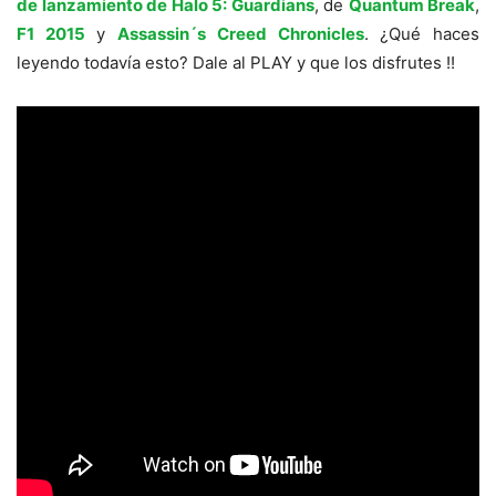
de lanzamiento de Halo 5: Guardians
, de
Quantum Break
,
F1 2015
y
Assassin´s Creed Chronicles
. ¿Qué haces
leyendo todavía esto? Dale al PLAY y que los disfrutes !!