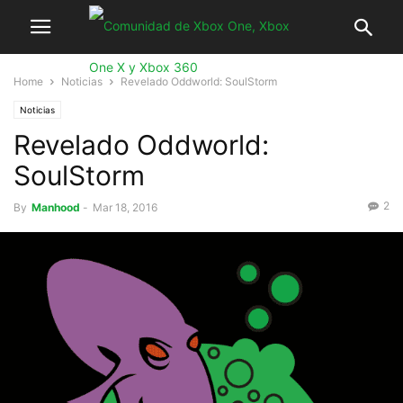
Home
Noticias
Revelado Oddworld: SoulStorm
Noticias
Revelado Oddworld:
SoulStorm
2
By
Manhood
-
Mar 18, 2016