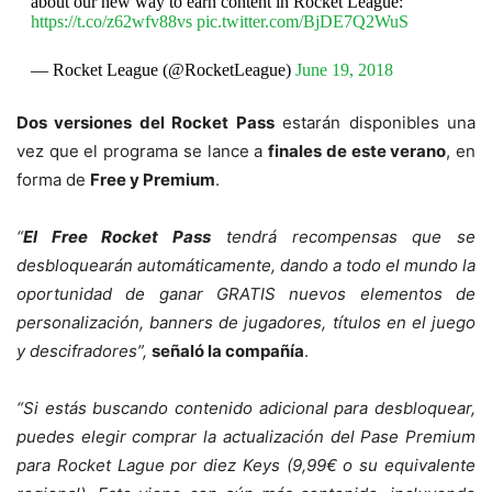
about our new way to earn content in Rocket League:
https://t.co/z62wfv88vs
pic.twitter.com/BjDE7Q2WuS
— Rocket League (@RocketLeague)
June 19, 2018
Dos versiones del Rocket Pass
estarán disponibles una
vez que el programa se lance a
finales de este verano
, en
forma de
Free y Premium
.
“
El Free Rocket Pass
tendrá recompensas que se
desbloquearán automáticamente, dando a todo el mundo la
oportunidad de ganar GRATIS nuevos elementos de
personalización, banners de jugadores, títulos en el juego
y descifradores”,
señaló la compañía
.
“Si estás buscando contenido adicional para desbloquear,
puedes elegir comprar la actualización del Pase Premium
para Rocket Lague por diez Keys (9,99€ o su equivalente