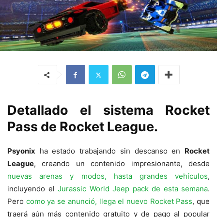
Detallado el sistema Rocket
Pass de Rocket League.
Psyonix
ha estado trabajando sin descanso en
Rocket
League
, creando un contenido impresionante, desde
nuevas arenas y modos, hasta grandes vehículos
,
incluyendo el
Jurassic World Jeep pack de esta semana
.
Pero
como ya se anunció, llega el nuevo Rocket Pass
, que
traerá aún más contenido gratuito y de pago al popular