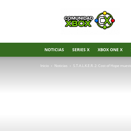
Noticias
de
Xbox
Series
X|S,
Xbox
One
NOTICIAS
SERIES X
XBOX ONE X
y
Xbox
Inicio
Noticias
S.T.A.L.K.E.R. 2: Cost of Hope muest
360
–
Comunidad
Xbox