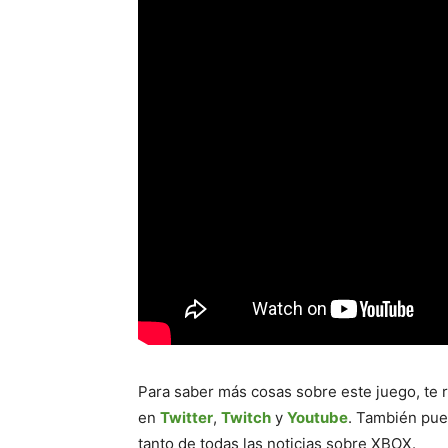
Para saber más cosas sobre este juego, t
en
Twitter
,
Twitch
y
Youtube
. También pue
tanto de todas las noticias sobre XBOX.