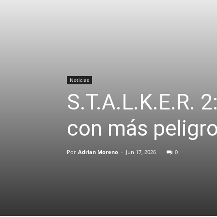
Noticias
S.T.A.L.K.E.R. 
con más peligro
Por
Adrian Moreno
-
Jun 17, 2026
0