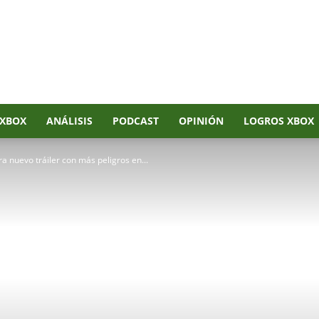
XBOX
ANÁLISIS
PODCAST
OPINIÓN
LOGROS XBOX
ra nuevo tráiler con más peligros en...