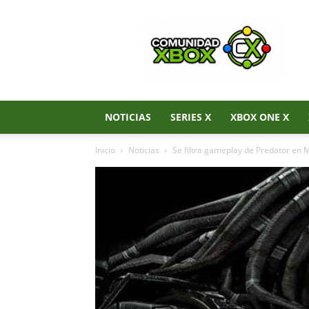
Noticias
de
Xbox
Series
X|S,
Xbox
One
NOTICIAS
SERIES X
XBOX ONE X
y
Xbox
Inicio
Noticias
Se filtra gameplay de Predator en 
360
–
Comunidad
Xbox