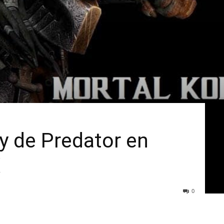
ay de Predator en
X
0