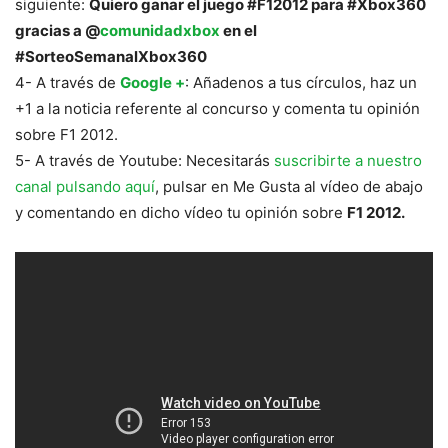
siguiente:
Quiero ganar el juego #F12012 para #Xbox360
gracias a @
comunidadxbox
en el
#SorteoSemanalXbox360
4- A través de
Google +
: Añadenos a tus círculos, haz un
+1 a la noticia referente al concurso y comenta tu opinión
sobre F1 2012.
5- A través de Youtube: Necesitarás
suscribirte a nuestro
canal pulsando aquí
, pulsar en Me Gusta al vídeo de abajo
y comentando en dicho vídeo tu opinión sobre
F1 2012.