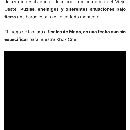
deberá ir resolviendo situaciones en una mina del Viejo
Oeste.
Puzles, enemigos y diferentes situaciones bajo
tierra
nos harán estar alerta en todo momento.
El juego se lanzará a
finales de Mayo, en una fecha aun sin
especificar
para nuestra Xbox One.