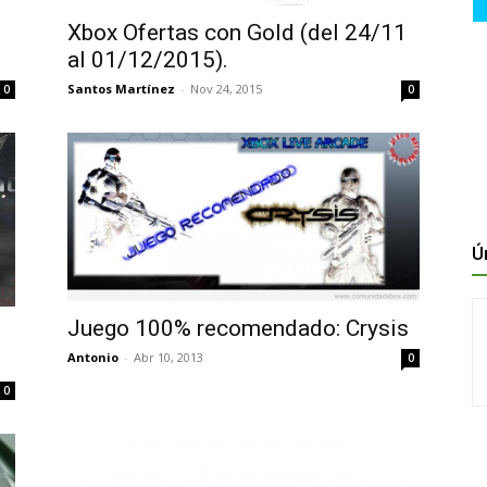
1
Xbox Ofertas con Gold (del 24/11
al 01/12/2015).
Santos Martínez
-
Nov 24, 2015
0
0
Ú
Juego 100% recomendado: Crysis
Antonio
-
Abr 10, 2013
0
0