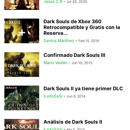
Jesús C.R
-
Jul 30, 2020
Dark Souls de Xbox 360
Retrocompatible y Gratis con la
Reserva...
Santos Martínez
-
Feb 15, 2016
Confirmado Dark Souls III
Mario Vadillo
-
Jun 10, 2015
Dark Souls II ya tiene primer DLC
lLeXoSaSl
-
Jun 6, 2014
Análisis de Dark Souls II
lLeXoSaSl
-
Abr 5, 2014