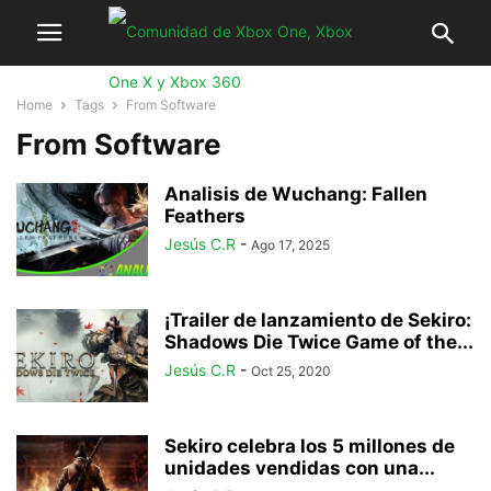
Home
Tags
From Software
From Software
Analisis de Wuchang: Fallen
Feathers
Jesús C.R
-
Ago 17, 2025
¡Trailer de lanzamiento de Sekiro:
Shadows Die Twice Game of the...
Jesús C.R
-
Oct 25, 2020
Sekiro celebra los 5 millones de
unidades vendidas con una...