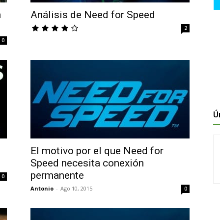
n
Análisis de Need for Speed
2
0
Ú
l
El motivo por el que Need for
Speed necesita conexión
permanente
0
Antonio
-
Ago 10, 2015
0