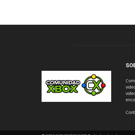
SO
Comu
vide
vide
enco
Cont