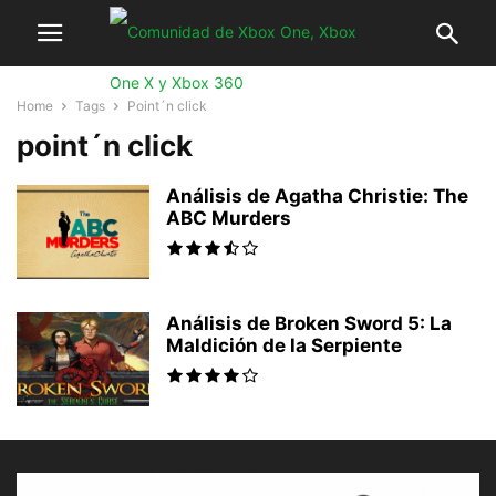
Home
Tags
Point´n click
point´n click
Análisis de Agatha Christie: The
ABC Murders
Análisis de Broken Sword 5: La
Maldición de la Serpiente