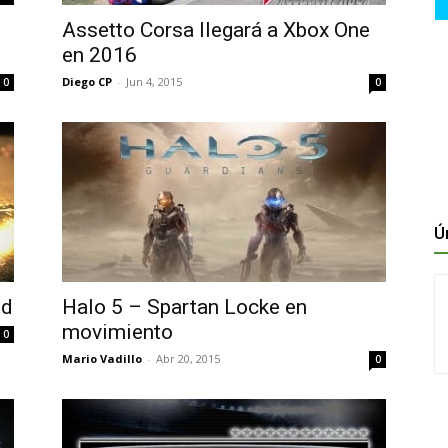
Assetto Corsa llegará a Xbox One
en 2016
Diego CP
-
Jun 4, 2015
0
0
Ú
ed
Halo 5 – Spartan Locke en
movimiento
0
Mario Vadillo
-
Abr 20, 2015
0