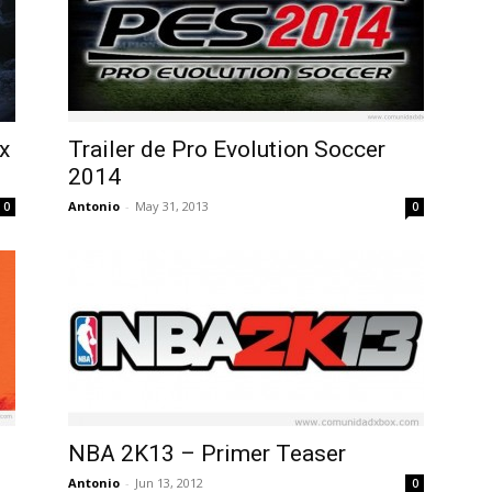
x
Trailer de Pro Evolution Soccer
2014
Antonio
-
May 31, 2013
0
0
NBA 2K13 – Primer Teaser
Antonio
-
Jun 13, 2012
0