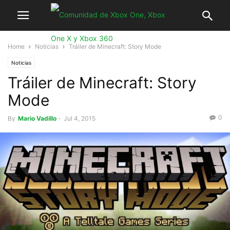
Home
Noticias
Tráiler de Minecraft: Story Mode
Noticias
Tráiler de Minecraft: Story
Mode
0
By
Mario Vadillo
-
Jul 4, 2015