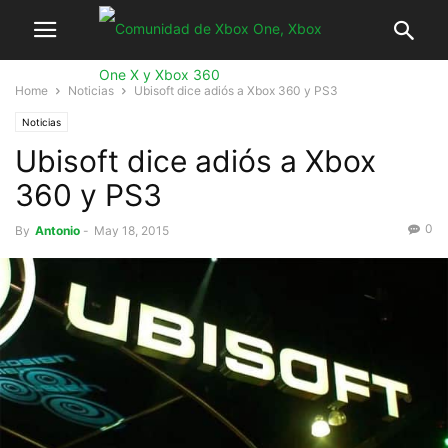
Home
Noticias
Ubisoft dice adiós a Xbox 360 y PS3
Noticias
Ubisoft dice adiós a Xbox
360 y PS3
0
By
Antonio
-
May 18, 2015