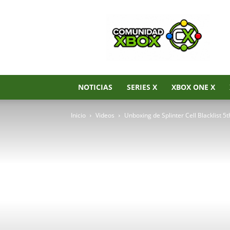
Noticias
de
Xbox
Series
X|S,
Xbox
One
NOTICIAS
SERIES X
XBOX ONE X
y
Xbox
Inicio
Videos
Unboxing de Splinter Cell Blacklist
360
–
Comunidad
Xbox