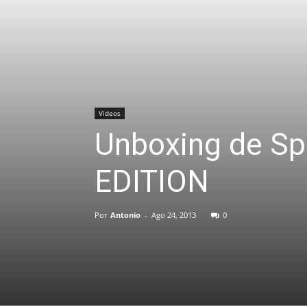
Videos
Unboxing de Spl
EDITION
Por
Antonio
-
Ago 24, 2013
0