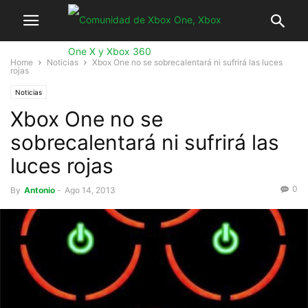
Home
Noticias
Xbox One no se sobrecalentará ni sufrirá las luces
rojas
Noticias
Xbox One no se
sobrecalentará ni sufrirá las
luces rojas
0
By
Antonio
-
Ago 14, 2013