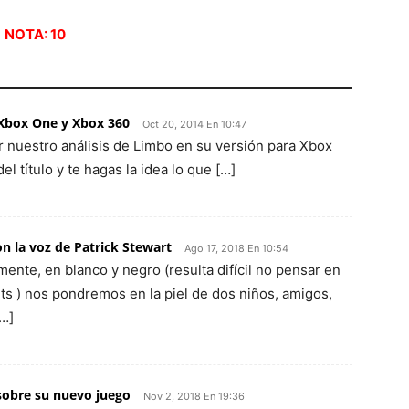
NOTA: 10
Xbox One y Xbox 360
Oct 20, 2014 En 10:47
 nuestro análisis de Limbo en su versión para Xbox
 título y te hagas la idea lo que […]
 la voz de Patrick Stewart
Ago 17, 2018 En 10:54
ente, en blanco y negro (resulta difícil no pensar en
ts ) nos pondremos en la piel de dos niños, amigos,
[…]
sobre su nuevo juego
Nov 2, 2018 En 19:36