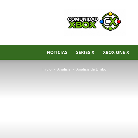
Noticias
de
Xbox
Series
X|S,
Xbox
One
NOTICIAS
SERIES X
XBOX ONE X
y
Xbox
Inicio
Análisis
Análisis de Limbo
360
–
Comunidad
Xbox