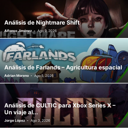
Análisis de Nightmare Shift
Alfonso Jiménez
-
Ago 9, 2026
Análisis de Farlands – Agricultura espacial
Adrian Moreno
-
Ago 5, 2026
Análisis de CULTIC para Xbox Series X –
Un viaje al...
Jorge López
-
Ago 3, 2026