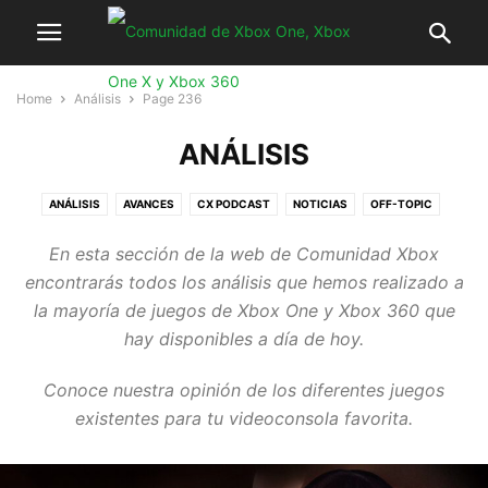
Home
Análisis
Page 236
ANÁLISIS
ANÁLISIS
AVANCES
CX PODCAST
NOTICIAS
OFF-TOPIC
OPINIÓN
PC GAMES
RETRO, ARCADE E INDIE
SIN CATEGORÍA
En esta sección de la web de Comunidad Xbox
VIDEOS
XBOX SERIES X
encontrarás todos los análisis que hemos realizado a
la mayoría de juegos de Xbox One y Xbox 360 que
hay disponibles a día de hoy.
Conoce nuestra opinión de los diferentes juegos
existentes para tu videoconsola favorita.