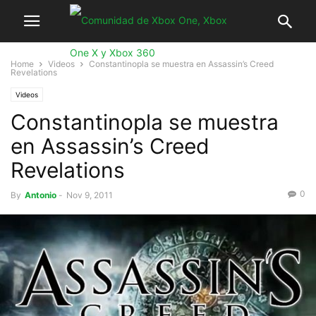
Home
Videos
Constantinopla se muestra en Assassin’s Creed
Revelations
Videos
Constantinopla se muestra
en Assassin’s Creed
Revelations
0
By
Antonio
-
Nov 9, 2011