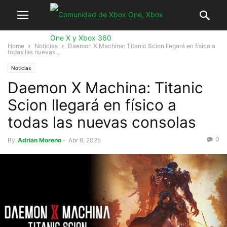
Home
Noticias
Daemon X Machina: Titanic Scion llegará en físico a
todas las nuevas...
Noticias
Daemon X Machina: Titanic
Scion llegará en físico a
todas las nuevas consolas
0
By
Adrian Moreno
-
Abr 8, 2025