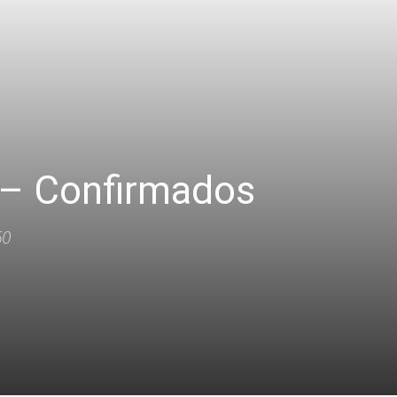
 – Confirmados
60