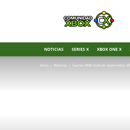
Noticias
de
Xbox
Series
X|S,
Xbox
One
NOTICIAS
SERIES X
XBOX ONE X
y
Xbox
Inicio
Noticias
Games With Gold de septiembre 20
360
–
Comunidad
Xbox