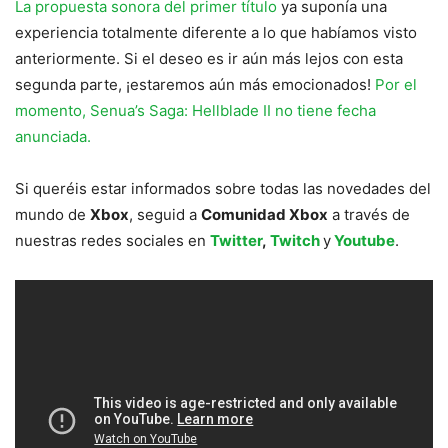
La propuesta sonora del primer título
ya suponía una
experiencia totalmente diferente a lo que habíamos visto
anteriormente. Si el deseo es ir aún más lejos con esta
segunda parte, ¡estaremos aún más emocionados!
Por el
momento, Senua’s Saga: Hellblade II no tiene fecha
anunciada.
Si queréis estar informados sobre todas las novedades del
mundo de
Xbox
, seguid a
Comunidad Xbox
a través de
nuestras redes sociales en
Twitter
,
Twitch
y
Youtube
.