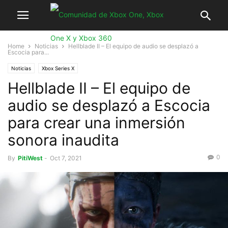
Home
Noticias
Hellblade II – El equipo de audio se desplazó a
Escocia para...
Noticias
Xbox Series X
Hellblade II – El equipo de
audio se desplazó a Escocia
para crear una inmersión
sonora inaudita
0
By
PitiWest
-
Oct 7, 2021